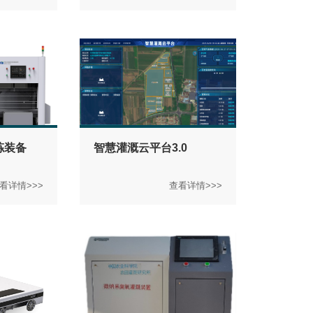
拣装备
智慧灌溉云平台3.0
看详情>>>
查看详情>>>