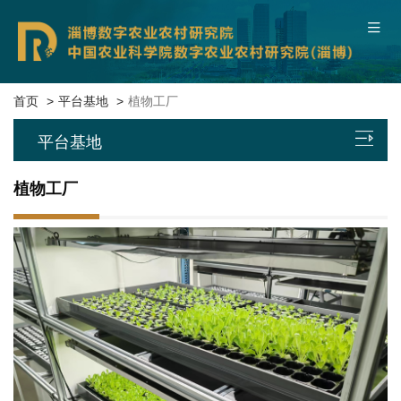
中国农业科学院
联系我们
本院概况
首页
平台基地
植物工厂
平台基地
新闻中心
植物工厂
平台基地
科研团队
科技成果
数字服务
党建文化