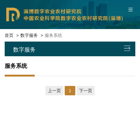
中国农业科学院
联系我们
本院概况
首页
数字服务
服务系统
数字服务
新闻中心
服务系统
平台基地
科研团队
上一页
1
下一页
科技成果
数字服务
党建文化