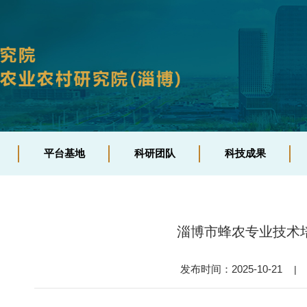
台基地
科研团队
科技成果
试生产基地
自主建设
智能装备
平台基地
科研团队
科技成果
合实验室
项目合作
管理平台
物工厂
科企联合
技术模式
字农业园区
文章著作
淄博市蜂农专业技术
制定标准
发布时间：2025-10-21
|