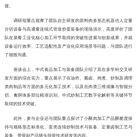
接。
调研组重点观摩了团队自主研发的原料肉多形态机器仿人定量
分切设备与高通量连续式管道炒蛋装备的现场演示，高度评价了团
队在菜肴工业化核心加工环节取得的突破性进展与创新成果，并就
设备运行效率、工艺适配性及产业化应用场景等问题，与团队进行
了细致沟通。
座谈会上，中式食品加工与装备团队介绍了其在多学科交叉研
发方面的综合实力，重点展示了在油炸、酱卤、炖煮、炒制及调理
类肉制品等方面的多元化加工技术，以及在肉类三维成像与智能分
切、禽胴体多部位精准识别、中式炒制工艺数字化解析等关键环节
取得的技术突破。
此外，参与企业还与团队重点探讨了小酥肉加工产品酥脆度保
持与规格形态标准化、蛋类连续炒制技术与装备、定量卤制工艺与
装备、带骨副产品猪头脱骨技术研发等内容。