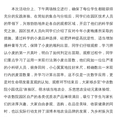
本次活动分上、下午两场独立进行，确保了每位学生都能获得
充分的实践体验。在简短的集合与分组后，同学们在园区技术人员
的带领下，兴致勃勃地奔赴各自的观察区域，开启了他们的科学探
究之旅。园区技术人员向同学们介绍了应对今年小麦晚播所采取的
措施。通过科学的小麦品种选择、硅肥拌种提高抗逆性、适当增加
播种量等方式，保障了小麦的顺利出苗。同学们仔细观察，学习辨
认小麦的第一片真叶，明白了如何判定出苗期。观察过程中，同学
们重点学习了运用一米双行法测小麦出苗数，他们宛如一位位严谨
的小科研人员，俯身田间，小心翼翼地拉好米尺，精确数出一米双
行内的麦苗数量，并学习计算出苗率。这不仅是一次数学应用，更
是对生命萌发最直观的认知。观察环节结束后，大家移步至“中农数
院小园优品”体验区。萌水镇当地农企、乐悠悠农业硅元素体验馆、
中农数院园区自产的各类优质农产品琳琅满目，吸引了学生与家长
们的浓厚兴趣。大家自由参观、选购，在品尝美味、收获健康的同
时，也以实际行动支持了淄博本地农业品牌的发展，为乡村振兴贡