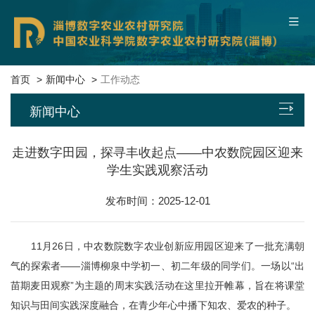
中国农业科学院
联系我们
本院概况
首页
新闻中心
工作动态
新闻中心
新闻中心
平台基地
走进数字田园，探寻丰收起点——中农数院园区迎来
学生实践观察活动
科研团队
发布时间：2025-12-01
科技成果
11月26日，中农数院数字农业创新应用园区迎来了一批充满朝
数字服务
气的探索者——淄博柳泉中学初一、初二年级的同学们。一场以“出
苗期麦田观察”为主题的周末实践活动在这里拉开帷幕，旨在将课堂
党建文化
知识与田间实践深度融合，在青少年心中播下知农、爱农的种子。